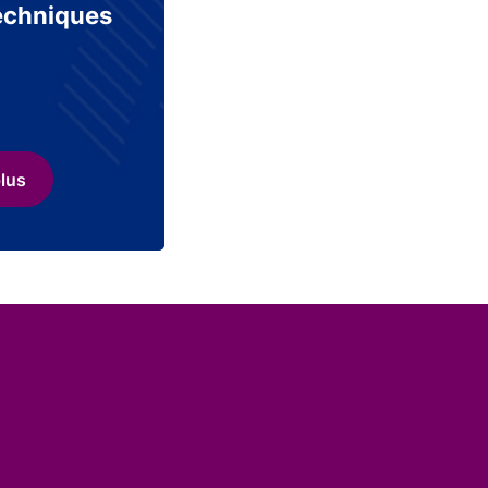
echniques
plus