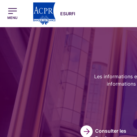
egion
ESURFI Menu Principal
ESURFI
MENU
Image
Les informations e
informations 
Consulter les