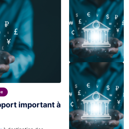
Image
ue
apport important à