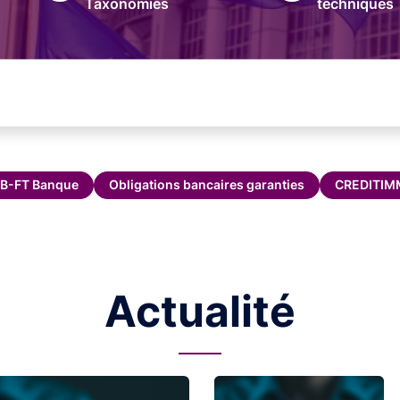
Taxonomies
techniques
B-FT Banque
Obligations bancaires garanties
CREDITI
Actualité
Image