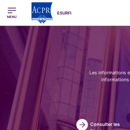
egion
ESURFI Menu Principal
ESURFI
MENU
Image
Les informations e
informations 
Consulter les