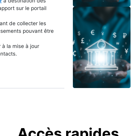
à destination des
r
pport sur le portail
Image
ant de collecter les
issements pouvant être
à la mise à jour
ntacts.
Accès rapides