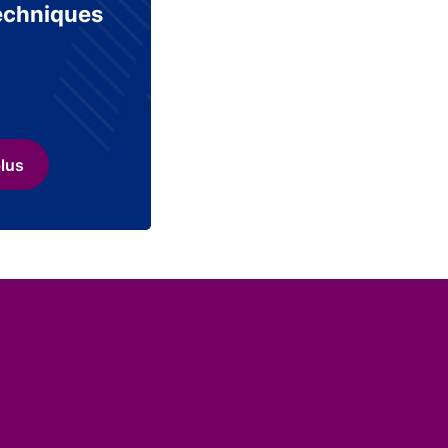
echniques
plus