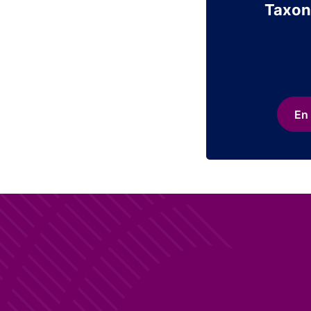
Taxon
En 