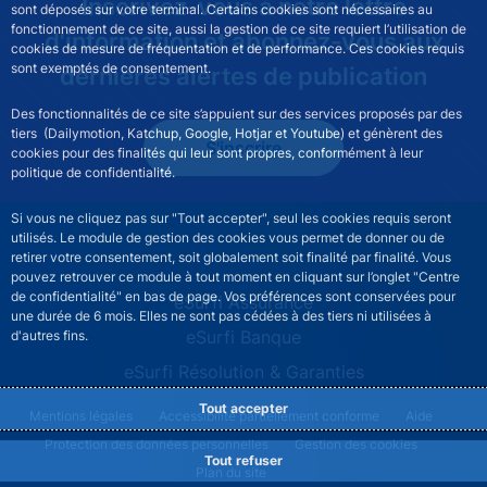
Inscrivez-vous à notre lettre
sont déposés sur votre terminal. Certains cookies sont nécessaires au
fonctionnement de ce site, aussi la gestion de ce site requiert l’utilisation de
d'information et abonnez-vous aux
cookies de mesure de fréquentation et de performance. Ces cookies requis
sont exemptés de consentement.
dernières alertes de publication
Des fonctionnalités de ce site s’appuient sur des services proposés par des
tiers (Dailymotion, Katchup, Google, Hotjar et Youtube) et génèrent des
S'inscrire
cookies pour des finalités qui leur sont propres, conformément à leur
politique de confidentialité.
Si vous ne cliquez pas sur "Tout accepter", seul les cookies requis seront
utilisés. Le module de gestion des cookies vous permet de donner ou de
retirer votre consentement, soit globalement soit finalité par finalité. Vous
pouvez retrouver ce module à tout moment en cliquant sur l’onglet "Centre
de confidentialité" en bas de page. Vos préférences sont conservées pour
ESURFI site navigation
eSurfi Assurance
une durée de 6 mois. Elles ne sont pas cédées à des tiers ni utilisées à
eSurfi Banque
d'autres fins.
eSurfi Résolution & Garanties
Tout accepter
ESURFI footer legal notice menu
Mentions légales
Accessibilité partiellement conforme
Aide
Protection des données personnelles
Gestion des cookies
Tout refuser
Plan du site