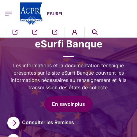
egion
ESURFI Menu Principal
Aller au contenu principal
ESURFI
Image
eSurfi Banque
Les informations et la documentation technique
présentes sur le site eSurfi Banque couvrent les
informations nécessaires au renseignement et à la
transmission des états de collecte.
En savoir plus
Consulter les Remises