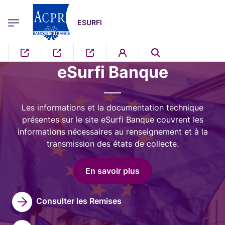
egion
ESURFI Menu Principal
Aller au contenu principal
ESURFI
Image
eSurfi Banque
Les informations et la documentation technique
présentes sur le site eSurfi Banque couvrent les
informations nécessaires au renseignement et à la
transmission des états de collecte.
En savoir plus
Consulter les Remises