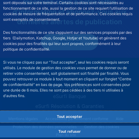
Inscrivez-vous à notre lettre
sont déposés sur votre terminal. Certains cookies sont nécessaires au
fonctionnement de ce site, aussi la gestion de ce site requiert l’utilisation de
d'information et abonnez-vous aux
cookies de mesure de fréquentation et de performance. Ces cookies requis
sont exemptés de consentement.
dernières alertes de publication
Des fonctionnalités de ce site s’appuient sur des services proposés par des
tiers (Dailymotion, Katchup, Google, Hotjar et Youtube) et génèrent des
S'inscrire
cookies pour des finalités qui leur sont propres, conformément à leur
politique de confidentialité.
Si vous ne cliquez pas sur "Tout accepter", seul les cookies requis seront
utilisés. Le module de gestion des cookies vous permet de donner ou de
retirer votre consentement, soit globalement soit finalité par finalité. Vous
pouvez retrouver ce module à tout moment en cliquant sur l’onglet "Centre
de confidentialité" en bas de page. Vos préférences sont conservées pour
ESURFI site navigation
eSurfi Assurance
une durée de 6 mois. Elles ne sont pas cédées à des tiers ni utilisées à
eSurfi Banque
d'autres fins.
eSurfi Résolution & Garanties
Tout accepter
ESURFI footer legal notice menu
Mentions légales
Accessibilité partiellement conforme
Aide
Protection des données personnelles
Gestion des cookies
Tout refuser
Plan du site