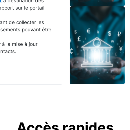
à destination des
r
pport sur le portail
Image
ant de collecter les
issements pouvant être
à la mise à jour
ntacts.
Accès rapides