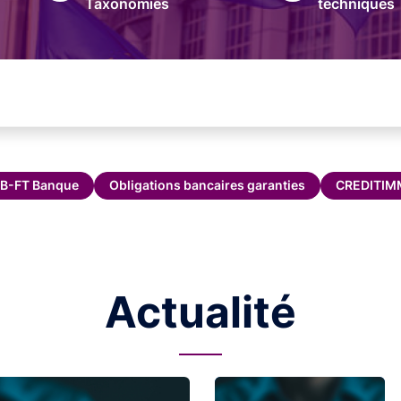
Taxonomies
techniques
B-FT Banque
Obligations bancaires garanties
CREDITI
Actualité
Image