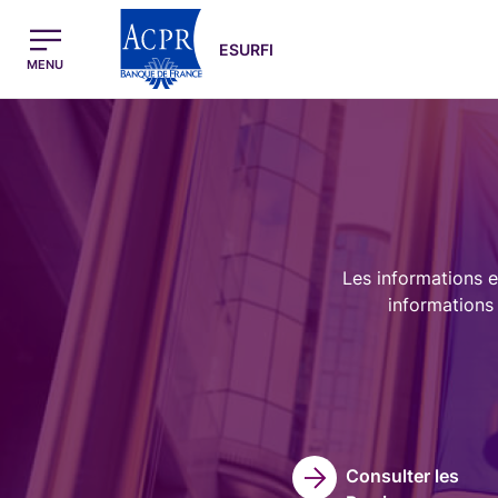
egion
ESURFI Menu Principal
ESURFI
MENU
Image
Les informations e
informations 
Consulter les