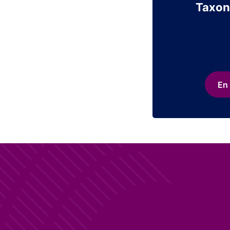
Taxon
En 