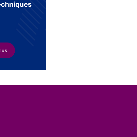
echniques
plus