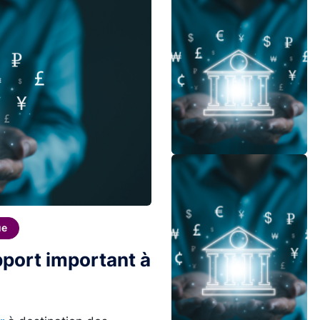
Image
ue
apport important à