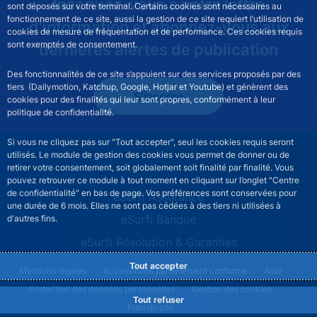
Inscrivez-vous à notre lettre
sont déposés sur votre terminal. Certains cookies sont nécessaires au
fonctionnement de ce site, aussi la gestion de ce site requiert l’utilisation de
d'information et abonnez-vous aux
cookies de mesure de fréquentation et de performance. Ces cookies requis
sont exemptés de consentement.
dernières alertes de publication
Des fonctionnalités de ce site s’appuient sur des services proposés par des
tiers (Dailymotion, Katchup, Google, Hotjar et Youtube) et génèrent des
S'inscrire
cookies pour des finalités qui leur sont propres, conformément à leur
politique de confidentialité.
Si vous ne cliquez pas sur "Tout accepter", seul les cookies requis seront
utilisés. Le module de gestion des cookies vous permet de donner ou de
retirer votre consentement, soit globalement soit finalité par finalité. Vous
pouvez retrouver ce module à tout moment en cliquant sur l’onglet "Centre
de confidentialité" en bas de page. Vos préférences sont conservées pour
ESURFI site navigation
eSurfi Assurance
une durée de 6 mois. Elles ne sont pas cédées à des tiers ni utilisées à
eSurfi Banque
d'autres fins.
eSurfi Résolution & Garanties
Tout accepter
ESURFI footer legal notice menu
Mentions légales
Accessibilité partiellement conforme
Aide
Protection des données personnelles
Gestion des cookies
Tout refuser
Plan du site