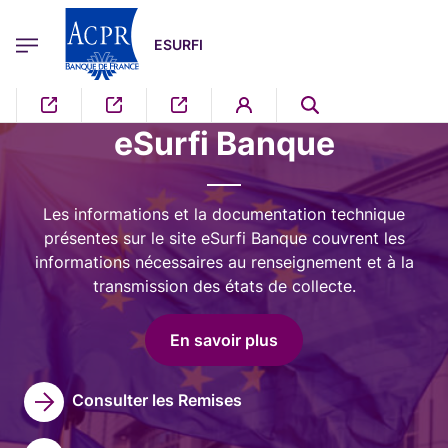
egion
ESURFI Menu Principal
Aller au contenu principal
ESURFI
Image
eSurfi Banque
Les informations et la documentation technique
présentes sur le site eSurfi Banque couvrent les
informations nécessaires au renseignement et à la
transmission des états de collecte.
En savoir plus
Consulter les Remises