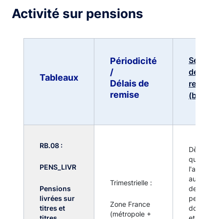
Activité sur pensions
Seuils
Périodicité
/
de
Tableaux
Délais de
remise
remise
(b) (c)
RB.08 :
Dès lors
que
PENS_LIVR
l'activité
au titre
Trimestrielle :
Pensions
des
livrées sur
pensions
Zone France
titres et
données
(métropole +
titres
et