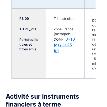
RB.09 :
Trimestrielle :
Dès lors
que
TITRE_PTF
Zone France
l'activité
(métropole +
sur
J+10
DOM) :
Portefeuille
titres
titres et
(d) /
J+25
dépasse
titres émis
un seuil
(e)
fixé à
150
millions
d'euros
Activité sur instruments
financiers à terme