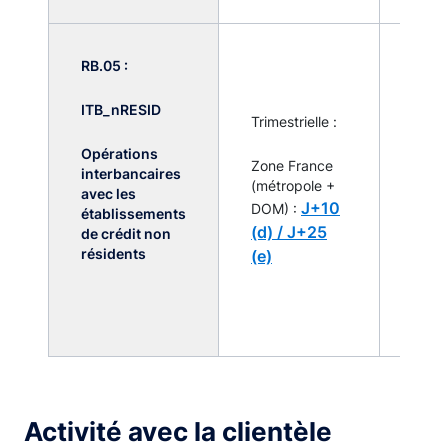
RB.05 :
Dès l
l'acti
ITB_nRESID
inter
Trimestrielle :
avec 
Opérations
contr
Zone France
interbancaires
résid
(métropole +
avec les
non r
J+10
DOM) :
établissements
pour
(d) /
J+25
de crédit non
ITB_
résidents
(e)
dépa
seuil 
150 m
d’eur
Activité avec la clientèle