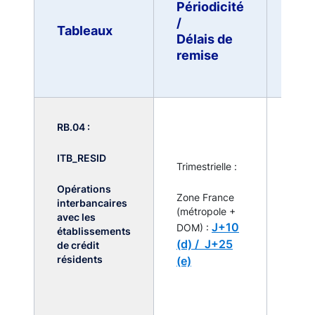
Périodicité
Seui
/
Tableaux
remi
Délais de
(c)
remise
RB.04 :
Dès l
l'acti
ITB_RESID
inter
Trimestrielle :
avec 
Opérations
contr
Zone France
interbancaires
résid
(métropole +
avec les
non r
J+10
DOM) :
établissements
pour
(d) /
J+25
de crédit
ITB_
résidents
(e)
dépa
seuil 
150 m
d’eur