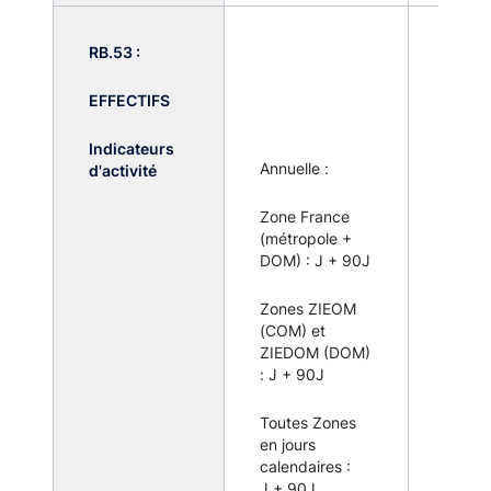
RB.53 :
Zones
et Tou
zones
EFFECTIFS
de seui
remise
Indicateurs
systé
Annuelle :
d'activité
par to
établi
Zone France
assujet
(métropole +
DOM) : J + 90J
Zones
IEDOM
Zones ZIEOM
de seui
(COM) et
remise
ZIEDOM (DOM)
systé
: J + 90J
pour 
dépar
Toutes Zones
ou coll
en jours
d'outr
calendaires :
dès lo
J + 90J