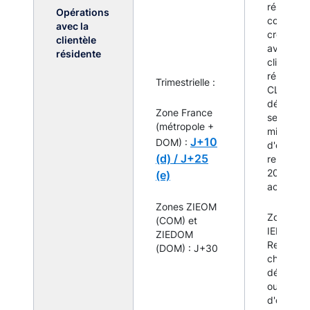
résidente
Opérations
compris l
avec la
crédit-bai
clientèle
avec la
résidente
clientèle
résidente
Trimestrielle :
CLIENT_
dépasse 
Zone France
seuil fixé
(métropole +
millions
J+10
DOM) :
d'euros o
(d) /
J+25
représen
20% du to
(e)
actif + p
Zones ZIEOM
Zones IE
(COM) et
IEDOM :
ZIEDOM
Remise p
(DOM) : J+30
chaque
départem
ou collect
d'outre-