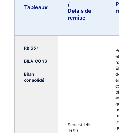
/
Popula
Tableaux
Délais de
remett
remise
RB.55 :
Pour les
établiss
BILA_CONS
hors MSU
EI qui co
Bilan
de maniè
consolidé
exclusiv
conjoint
plusieurs
entrepri
qui exer
une infl
notable 
celles-ci 
Semestrielle :
que les
J+90