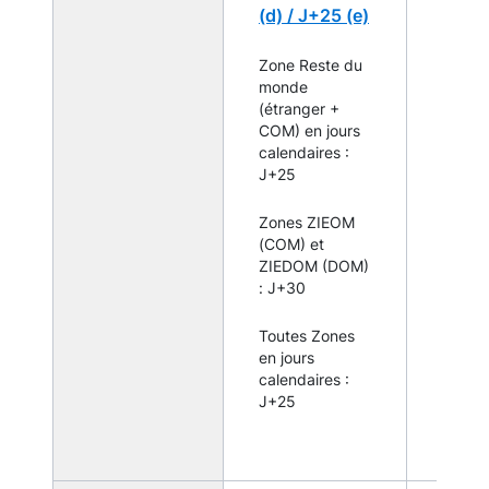
(d) /
J+25 (e)
par to
établi
assujet
Zone Reste du
monde
Zones
(étranger +
IEDOM
COM) en jours
de seui
calendaires :
remis
J+25
systé
pour 
Zones ZIEOM
dépar
(COM) et
ou coll
ZIEDOM (DOM)
d'outr
: J+30
dès lo
l'étab
Toutes Zones
assujet
en jours
exerc
calendaires :
activit
J+25
présen
guiche