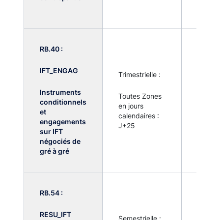
d'euro
RB.40 :
Dès lor
que
IFT_ENGAG
l'activi
Trimestrielle :
sur les
instru
Instruments
Toutes Zones
financi
conditionnels
en jours
terme
et
calendaires :
dépass
engagements
J+25
seuil fi
sur IFT
150 mil
négociés de
d'euro
gré à gré
RB.54 :
Dès lor
que
RESU_IFT
l'activi
Semestrielle :