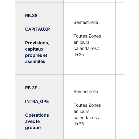
RB.38 :
Semestrielle :
Pas de 
CAPITAUXP
remise
Toutes Zones
systé
en jours
Provisions,
par to
calendaires :
capitaux
établi
J+25
propres et
assujet
assimilés
RB.39 :
Semestrielle :
Pas de 
remise
INTRA_GPE
Toutes Zones
systé
en jours
par to
Opérations
calendaires :
établi
avec le
J+25
assujet
groupe