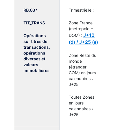
RB.03 :
Trimestrielle :
TIT_TRANS
Zone France
(métropole +
J+10
DOM) :
Opérations
sur titres de
(d) /
J+25 (e)
transactions,
Pas de 
opérations
remise
Zone Reste du
diverses et
systé
monde
valeurs
par to
(étranger +
immobilières
établi
COM) en jours
assujet
calendaires :
J+25
Toutes Zones
en jours
calendaires :
J+25