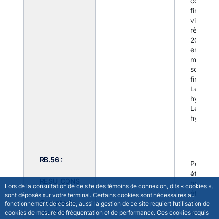
compagn
financièr
visées a
règleme
2014-07,
entrepri
mères d
sociétés
finance
Les EP e
hybrides
Les EME
hybrides
RB.56 :
Pour les
établiss
RESU_CONS
hors MS
Lors de la consultation de ce site des témoins de connexion, dits « cookies »,
établiss
sont déposés sur votre terminal. Certains cookies sont nécessaires au
Compte de
de crédit
fonctionnement de ce site, aussi la gestion de ce site requiert l’utilisation de
résultat
entrepri
cookies de mesure de fréquentation et de performance. Ces cookies requis