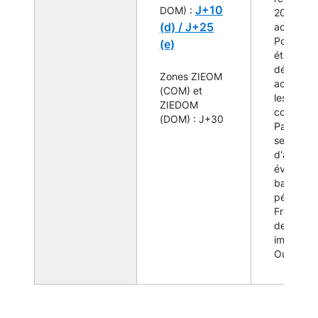
J+10
DOM) :
20% du to
(d) /
J+25
actif + pa
Pour les
(e)
établiss
déclaran
Zones ZIEOM
activité 
(COM) et
les
ZIEDOM
collectivi
(DOM) : J+30
Pacifique
seuils
d'activité
évalués s
base des
périmètr
France et
des
implantat
Outre-me