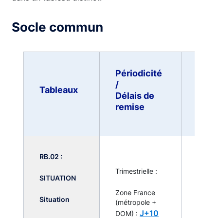
Socle commun
Périodicité
Seuil
/
Tableaux
remis
Délais de
(c)
remise
RB.02 :
Zones 
Toute
Trimestrielle :
et Res
SITUATION
monde
Zone France
de seui
Situation
(métropole +
remise
J+10
DOM) :
systé