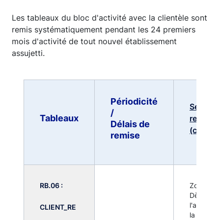
Les tableaux du bloc d'activité avec la clientèle sont
remis systématiquement pendant les 24 premiers
mois d'activité de tout nouvel établissement
assujetti.
Périodicité
Seuils d
/
Tableaux
remise (
Délais de
(c)
remise
RB.06 :
Zone Fra
Dès lors 
l'activité
CLIENT_RE
la clientè