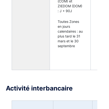
(COM) et
remise
ZIEDOM (DOM)
systé
: J + 90J
pour 
dépar
ou coll
Toutes Zones
d'outr
en jours
dès lo
calendaires : au
l'étab
plus tard le 31
assujet
mars et le 30
exerc
septembre
activit
présen
guiche
Activité interbancaire