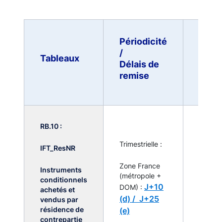
Périodicité
Seuils
/
Tableaux
remis
Délais de
(b) (c
remise
RB.10 :
Dès lor
que
Trimestrielle :
IFT_ResNR
l'activi
sur les
Zone France
Instruments
instru
(métropole +
conditionnels
financi
J+10
DOM) :
achetés et
terme
(d) /
J+25
vendus par
dépass
résidence de
(e)
seuil fi
contrepartie
150 mil