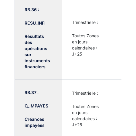
RB.36 :
Trimestrielle :
RESU_INFI
Pas de 
remise
Toutes Zones
Résultats
systé
en jours
des
par to
calendaires :
opérations
établi
J+25
sur
assujet
instruments
financiers
RB.37 :
Trimestrielle :
Pas de 
remise
C_IMPAYES
Toutes Zones
systé
en jours
par to
calendaires :
Créances
établi
J+25
impayées
assujet