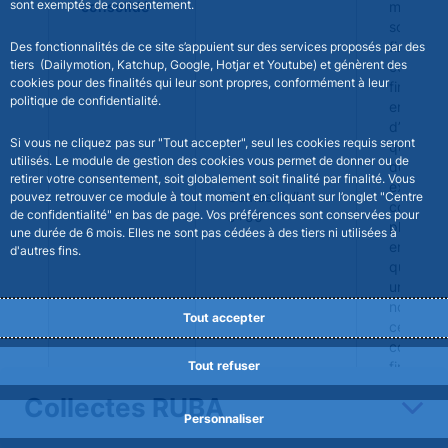
sont exemptés de consentement.
consolidé
mères d
société 
financem
Des fonctionnalités de ce site s’appuient sur des services proposés par des
tiers (Dailymotion, Katchup, Google, Hotjar et Youtube) et génèrent des
compagn
cookies pour des finalités qui leur sont propres, conformément à leur
financièr
politique de confidentialité.
entrepri
d’invest
Si vous ne cliquez pas sur "Tout accepter", seul les cookies requis seront
qui contr
utilisés. Le module de gestion des cookies vous permet de donner ou de
de maniè
retirer votre consentement, soit globalement soit finalité par finalité. Vous
exclusiv
Semestrielle :
pouvez retrouver ce module à tout moment en cliquant sur l’onglet "Centre
conjoint
de confidentialité" en bas de page. Vos préférences sont conservées pour
J+90
plusieurs
une durée de 6 mois. Elles ne sont pas cédées à des tiers ni utilisées à
entrepri
d'autres fins.
qui exer
une infl
notable 
Tout accepter
celles-ci
compagn
Tout refuser
financièr
visées a
Collectes RUBA
règleme
Personnaliser
2014-07,
établiss