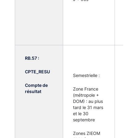
l'étab
assujet
exerc
activit
présen
guiche
RB.57 :
Zones
et Tou
zones
CPTE_RESU
Semestrielle :
de seui
remise
Compte de
Zone France
systé
résultat
(métropole +
par to
DOM) : au plus
établi
tard le 31 mars
assujet
et le 30
septembre
Zones
IEDOM
Zones ZIEOM
de seui