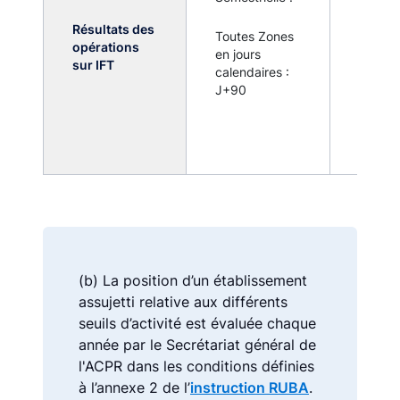
sur les
Résultats des
instru
Toutes Zones
opérations
financi
en jours
sur IFT
terme
calendaires :
dépass
J+90
seuil fi
150 mil
d'euro
(b) La position d’un établissement
assujetti relative aux différents
seuils d’activité est évaluée chaque
année par le Secrétariat général de
l'ACPR dans les conditions définies
à l’annexe 2 de l’
instruction RUBA
.