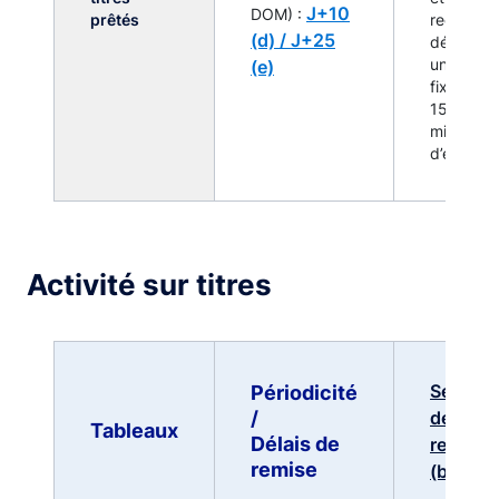
J+10
DOM) :
prêtés
reçues
(d) /
J+25
dépasse
(e)
un seuil
fixé à
150
millions
d’euros
Activité sur titres
Seuils
Périodicité
/
de
Tableaux
Délais de
remise
remise
(b) (c)