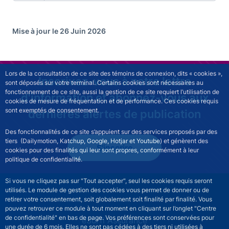
Mise à jour le 26 Juin 2026
Lors de la consultation de ce site des témoins de connexion, dits « cookies »,
Inscrivez-vous à notre lettre
sont déposés sur votre terminal. Certains cookies sont nécessaires au
fonctionnement de ce site, aussi la gestion de ce site requiert l’utilisation de
d'information et abonnez-vous aux
cookies de mesure de fréquentation et de performance. Ces cookies requis
sont exemptés de consentement.
dernières alertes de publication
Des fonctionnalités de ce site s’appuient sur des services proposés par des
tiers (Dailymotion, Katchup, Google, Hotjar et Youtube) et génèrent des
S'inscrire
cookies pour des finalités qui leur sont propres, conformément à leur
politique de confidentialité.
Si vous ne cliquez pas sur "Tout accepter", seul les cookies requis seront
utilisés. Le module de gestion des cookies vous permet de donner ou de
retirer votre consentement, soit globalement soit finalité par finalité. Vous
pouvez retrouver ce module à tout moment en cliquant sur l’onglet "Centre
de confidentialité" en bas de page. Vos préférences sont conservées pour
ESURFI site navigation
eSurfi Assurance
une durée de 6 mois. Elles ne sont pas cédées à des tiers ni utilisées à