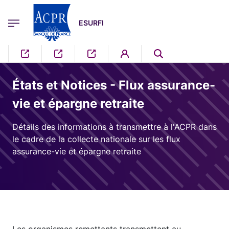
egion
ESURFI Menu Principal
Aller au contenu principal
ESURFI
États et Notices - Flux assurance-
vie et épargne retraite
Détails des informations à transmettre à l'ACPR dans
le cadre de la collecte nationale sur les flux
assurance-vie et épargne retraite