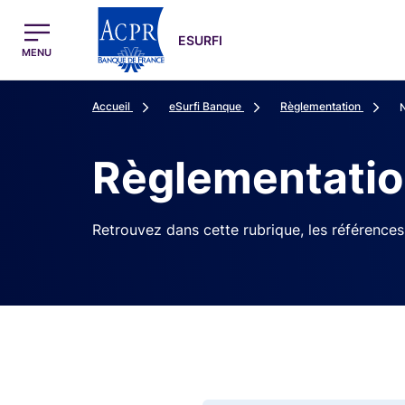
egion
ESURFI Menu Principal
ESURFI
MENU
Accueil
eSurfi Banque
Règlementation
Règlementatio
Retrouvez dans cette rubrique, les référence