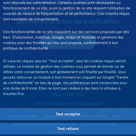
Inscrivez-vous à notre lettre
sont déposés sur votre terminal. Certains cookies sont nécessaires au
fonctionnement de ce site, aussi la gestion de ce site requiert l’utilisation de
d'information et abonnez-vous aux
cookies de mesure de fréquentation et de performance. Ces cookies requis
sont exemptés de consentement.
dernières alertes de publication
Des fonctionnalités de ce site s’appuient sur des services proposés par des
tiers (Dailymotion, Katchup, Google, Hotjar et Youtube) et génèrent des
S'inscrire
cookies pour des finalités qui leur sont propres, conformément à leur
politique de confidentialité.
Si vous ne cliquez pas sur "Tout accepter", seul les cookies requis seront
utilisés. Le module de gestion des cookies vous permet de donner ou de
retirer votre consentement, soit globalement soit finalité par finalité. Vous
pouvez retrouver ce module à tout moment en cliquant sur l’onglet "Centre
de confidentialité" en bas de page. Vos préférences sont conservées pour
ESURFI site navigation
eSurfi Assurance
une durée de 6 mois. Elles ne sont pas cédées à des tiers ni utilisées à
eSurfi Banque
d'autres fins.
eSurfi Résolution & Garanties
Tout accepter
ESURFI footer legal notice menu
Mentions légales
Accessibilité partiellement conforme
Aide
Protection des données personnelles
Gestion des cookies
Tout refuser
Plan du site