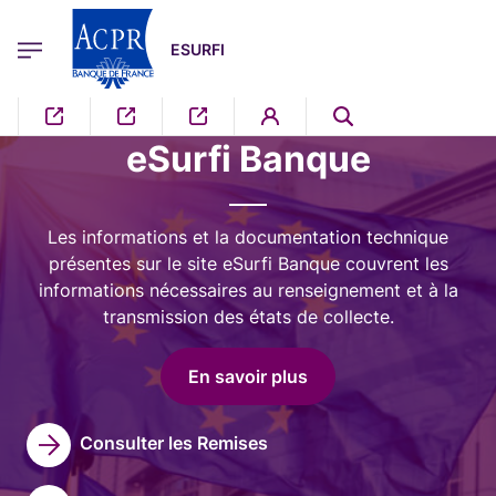
egion
ESURFI Menu Principal
Aller au contenu principal
ESURFI
Image
eSurfi Banque
Les informations et la documentation technique
présentes sur le site eSurfi Banque couvrent les
informations nécessaires au renseignement et à la
transmission des états de collecte.
En savoir plus
Consulter les Remises