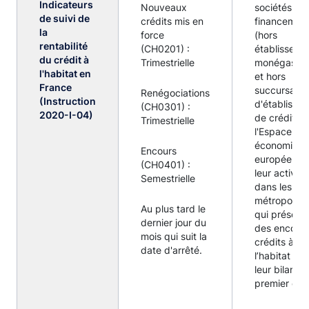
Indicateurs
Nouveaux
sociétés de
de suivi de
crédits mis en
financemen
la
force
(hors
rentabilité
(CH0201) :
établisseme
du crédit à
Trimestrielle
monégasqu
l'habitat en
et hors
France
succursales
Renégociations
(Instruction
d'établisse
(CH0301) :
2020-I-04)
de crédit d
Trimestrielle
l'Espace
économiqu
Encours
européen a
(CH0401) :
leur activité
Semestrielle
dans les dé
métropolitai
Au plus tard le
qui présent
dernier jour du
des encour
mois qui suit la
crédits à
date d'arrêté.
l’habitat da
leur bilan (a
premier eur