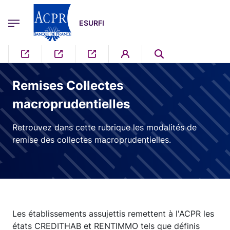
egion
ESURFI Menu Principal
Aller au contenu principal
ESURFI
Remises Collectes
macroprudentielles
Retrouvez dans cette rubrique les modalités de
remise des collectes macroprudentielles.
Les établissements assujettis remettent à l'ACPR les
états CREDITHAB et RENTIMMO tels que définis