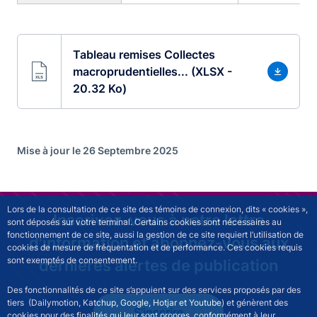
Tableau remises Collectes
macroprudentielles... (XLSX -
20.32 Ko)
Mise à jour le 26 Septembre 2025
Lors de la consultation de ce site des témoins de connexion, dits « cookies »,
Inscrivez-vous à notre lettre
sont déposés sur votre terminal. Certains cookies sont nécessaires au
fonctionnement de ce site, aussi la gestion de ce site requiert l’utilisation de
d'information et abonnez-vous aux
cookies de mesure de fréquentation et de performance. Ces cookies requis
sont exemptés de consentement.
dernières alertes de publication
Des fonctionnalités de ce site s’appuient sur des services proposés par des
tiers (Dailymotion, Katchup, Google, Hotjar et Youtube) et génèrent des
S'inscrire
cookies pour des finalités qui leur sont propres, conformément à leur