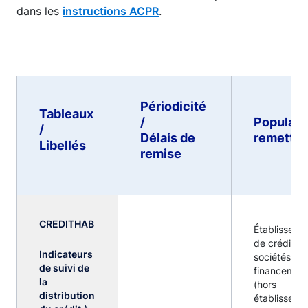
dans les
instructions ACPR
.
Périodicité
Tableaux
/
Populati
/
Délais de
remettan
Libellés
remise
CREDITHAB
Établisseme
de crédit et
Indicateurs
sociétés de
de suivi de
financemen
la
(hors
distribution
établisseme