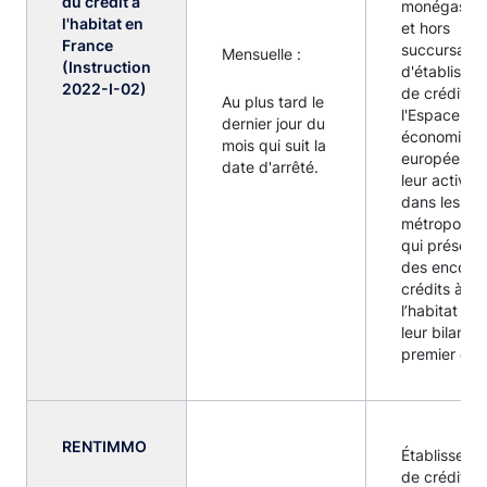
du crédit à
monégasqu
l'habitat en
et hors
France
succursales
Mensuelle :
(Instruction
d'établisse
2022-I-02)
de crédit d
Au plus tard le
l'Espace
dernier jour du
économiqu
mois qui suit la
européen a
date d'arrêté.
leur activité
dans les dé
métropolitai
qui présent
des encour
crédits à
l’habitat da
leur bilan (a
premier eur
RENTIMMO
Établisseme
de crédit et