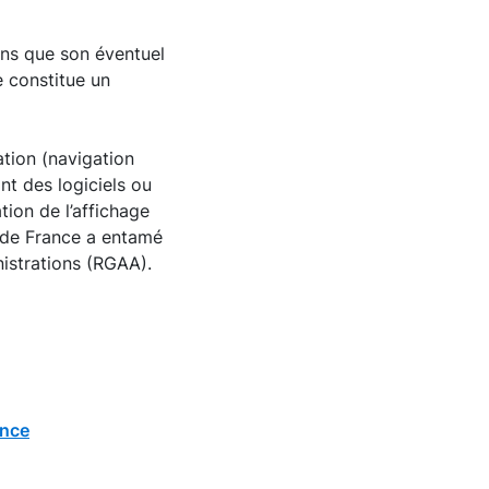
ans que son éventuel
e constitue un
ation (navigation
nt des logiciels ou
tion de l’affichage
e de France a entamé
nistrations (RGAA).
ance