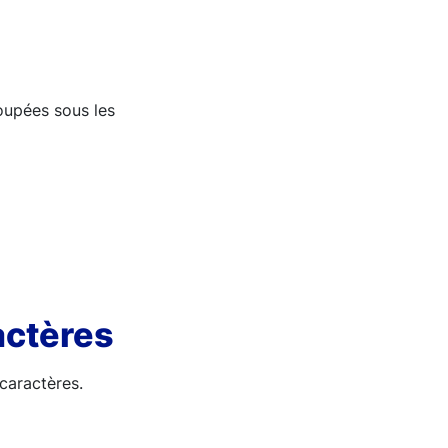
oupées sous les
actères
 caractères.