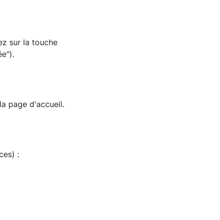
ez sur la touche
e").
a page d'accueil.
es) :