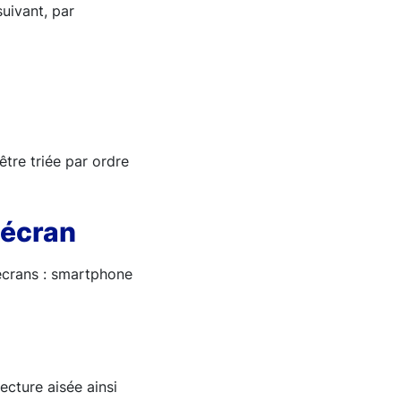
suivant, par
être triée par ordre
'écran
’écrans : smartphone
cture aisée ainsi