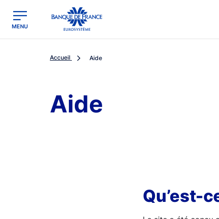
egion
Banque de France - Menu Principal
MENU
Accueil
Aide
Aide
Qu’est-ce