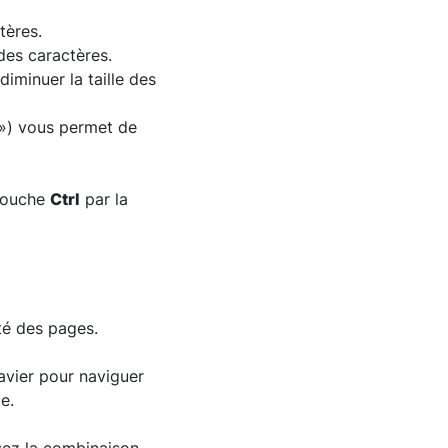
tères.
 des caractères.
iminuer la taille des
 ») vous permet de
 touche
Ctrl
par la
ité des pages.
avier pour naviguer
e.