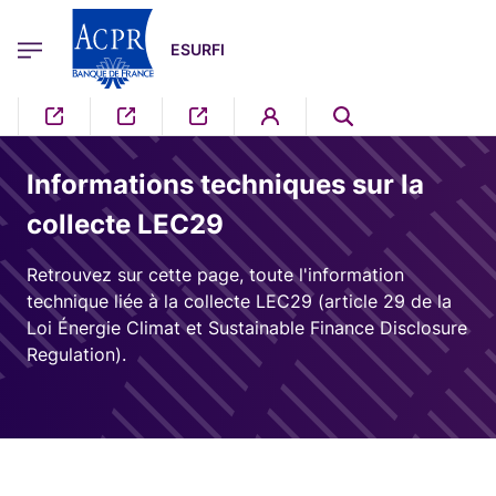
egion
ESURFI Menu Principal
Aller au contenu principal
ESURFI
Informations techniques sur la
collecte LEC29
Retrouvez sur cette page, toute l'information
technique liée à la collecte LEC29 (article 29 de la
Loi Énergie Climat et Sustainable Finance Disclosure
Regulation).