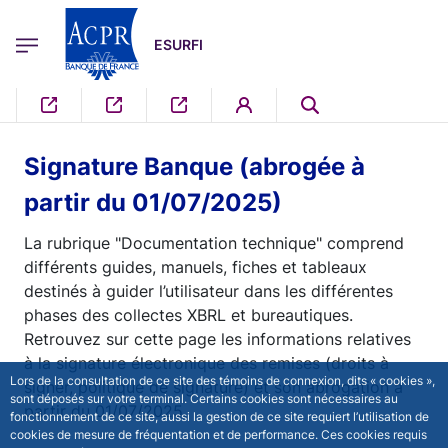
egion
ESURFI Menu Principal
Aller au contenu principal
ESURFI
Signature Banque (abrogée à
partir du 01/07/2025)
La rubrique "Documentation technique" comprend
différents guides, manuels, fiches et tableaux
destinés à guider l’utilisateur dans les différentes
phases des collectes XBRL et bureautiques.
Retrouvez sur cette page les informations relatives
à la signature électronique des remises (droits à
Lors de la consultation de ce site des témoins de connexion, dits « cookies »,
signer, politique de signature) et son abrogation à
sont déposés sur votre terminal. Certains cookies sont nécessaires au
partir du 01/07/2025.
fonctionnement de ce site, aussi la gestion de ce site requiert l’utilisation de
cookies de mesure de fréquentation et de performance. Ces cookies requis