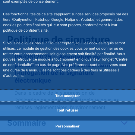
sont exemptés de consentement.
Des fonctionnalités de ce site s’appuient sur des services proposés par des
tiers (Dailymotion, Katchup, Google, Hotjar et Youtube) et génèrent des
cookies pour des finalités qui leur sont propres, conformément à leur
politique de confidentialité.
Politique de signature
Si vous ne cliquez pas sur "Tout accepter", seul les cookies requis seront
utilisés. Le module de gestion des cookies vous permet de donner ou de
retirer votre consentement, soit globalement soit finalité par finalité. Vous
05/06/2025 - Adaptation du
pouvez retrouver ce module à tout moment en cliquant sur l’onglet "Centre
portail homologation concernant
de confidentialité" en bas de page. Vos préférences sont conservées pour
une durée de 6 mois. Elles ne sont pas cédées à des tiers ni utilisées à
l’abrogation de la signature
d'autres fins.
électronique
Dans le cadre de la suppression de
Tout accepter
l’obligation de signature électronique pour les
remises réglementaires, l’environnement
Tout refuser
Onegate d’Homologation est désormais
Sommaire
disponible afin de vous permettre de tester
Personnaliser
vos remises sans signature électronique.