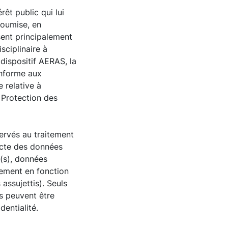
rêt public qui lui
soumise, en
isent principalement
sciplinaire à
dispositif AERAS, la
conforme aux
e relative à
a Protection des
ervés au traitement
lecte des données
(s), données
tement en fonction
assujettis). Seuls
s peuvent être
dentialité.