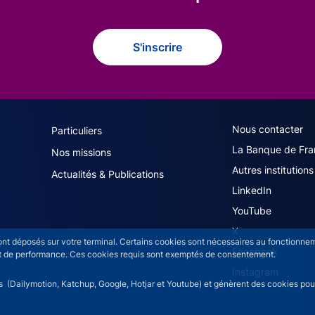
S'inscrire
navigation (French)
ACPR footer secon
Nous contacter
Particuliers
La Banque de Fra
Nos missions
Autres institutions
Actualités & Publications
LinkedIn
YouTube
X
sont déposés sur votre terminal. Certains cookies sont nécessaires au fonctionneme
Facebook
n et de performance. Ces cookies requis sont exemptés de consentement.
Instagram
rs (Dailymotion, Katchup, Google, Hotjar et Youtube) et génèrent des cookies pour 