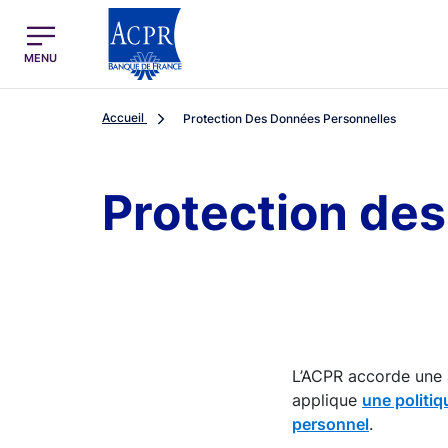
egion
ACPR Menu Principal (French)
MENU
Accueil
Protection Des Données Personnelles
Protection de
L’ACPR accorde une a
applique
une politiq
personnel
.