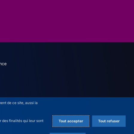
dary menu (French)
nce
nt de ce site, aussi la
des finalités qui leur sont
Tout accepter
Tout refuser