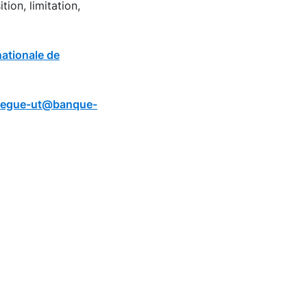
ion, limitation,
ationale de
legue-ut@banque-