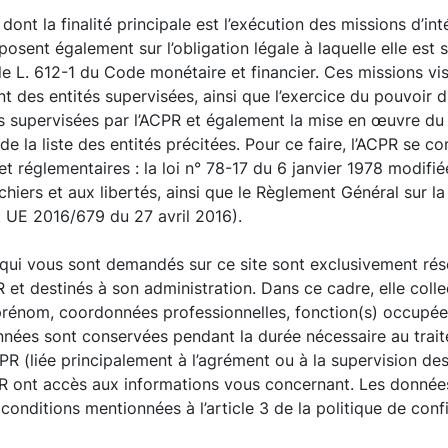
dont la finalité principale est l’exécution des missions d’inté
posent également sur l’obligation légale à laquelle elle est 
icle L. 612-1 du Code monétaire et financier. Ces missions v
nt des entités supervisées, ainsi que l’exercice du pouvoir di
és supervisées par l’ACPR et également la mise en œuvre du 
 de la liste des entités précitées. Pour ce faire, l’ACPR se 
et réglementaires : la loi n° 78-17 du 6 janvier 1978 modifié
ichiers et aux libertés, ainsi que le Règlement Général sur l
UE 2016/679 du 27 avril 2016).
qui vous sont demandés sur ce site sont exclusivement rés
R et destinés à son administration. Dans ce cadre, elle col
prénom, coordonnées professionnelles, fonction(s) occupée
nnées sont conservées pendant la durée nécessaire au trai
PR (liée principalement à l’agrément ou à la supervision des 
CPR ont accès aux informations vous concernant. Les donnée
conditions mentionnées à l’article 3 de la politique de confi