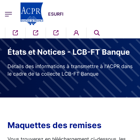
egion
ESURFI Menu Principal
Aller au contenu principal
ESURFI
États et Notices - LCB-FT Banque
Détails des informations à transmettre à l'ACPR dans
le cadre de la collecte LCB-FT Banque
Maquettes des remises
Vous trouverez en téléchargement ci-dessous, les