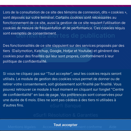
Lors de la consultation de ce site des témoins de connexion, dits « cookies »,
Inscrivez-vous à notre lettre
sont déposés sur votre terminal. Certains cookies sont nécessaires au
fonctionnement de ce site, aussi la gestion de ce site requiert l’utilisation de
d'information et abonnez-vous aux
cookies de mesure de fréquentation et de performance. Ces cookies requis
sont exemptés de consentement.
dernières alertes de publication
Des fonctionnalités de ce site s’appuient sur des services proposés par des
tiers (Dailymotion, Katchup, Google, Hotjar et Youtube) et génèrent des
S'inscrire
cookies pour des finalités qui leur sont propres, conformément à leur
politique de confidentialité.
Si vous ne cliquez pas sur "Tout accepter", seul les cookies requis seront
utilisés. Le module de gestion des cookies vous permet de donner ou de
retirer votre consentement, soit globalement soit finalité par finalité. Vous
pouvez retrouver ce module à tout moment en cliquant sur l’onglet "Centre
de confidentialité" en bas de page. Vos préférences sont conservées pour
ESURFI site navigation
eSurfi Assurance
une durée de 6 mois. Elles ne sont pas cédées à des tiers ni utilisées à
eSurfi Banque
d'autres fins.
eSurfi Résolution & Garanties
Tout accepter
ESURFI footer legal notice menu
Mentions légales
Accessibilité partiellement conforme
Aide