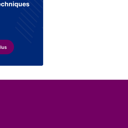
echniques
plus