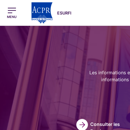
egion
ESURFI Menu Principal
ESURFI
MENU
Image
Les informations e
informations 
Consulter les