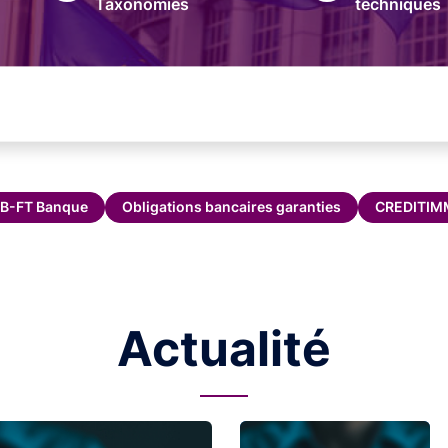
Taxonomies
techniques
B-FT Banque
Obligations bancaires garanties
CREDITI
Actualité
Image