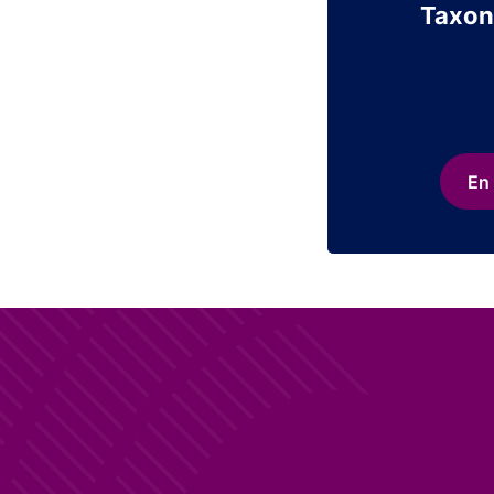
Taxon
En 