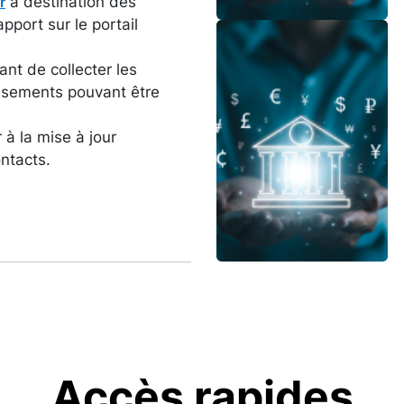
à destination des
r
pport sur le portail
Image
ant de collecter les
issements pouvant être
à la mise à jour
ntacts.
Accès rapides