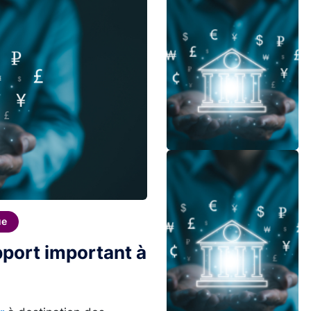
Image
ue
apport important à