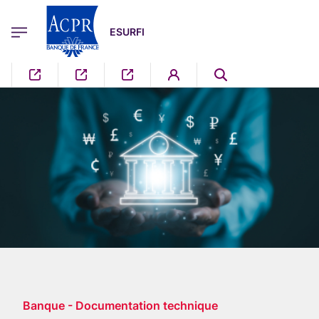
egion
ESURFI Menu Principal
Aller au contenu principal
ESURFI
Banque - Documentation technique