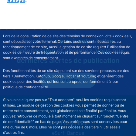
.
Banque
Lors de la consultation de ce site des témoins de connexion, dits « cookies »,
Inscrivez-vous à notre lettre
sont déposés sur votre terminal. Certains cookies sont nécessaires au
fonctionnement de ce site, aussi la gestion de ce site requiert l’utilisation de
d'information et abonnez-vous aux
cookies de mesure de fréquentation et de performance. Ces cookies requis
sont exemptés de consentement.
dernières alertes de publication
Des fonctionnalités de ce site s’appuient sur des services proposés par des
tiers (Dailymotion, Katchup, Google, Hotjar et Youtube) et génèrent des
S'inscrire
cookies pour des finalités qui leur sont propres, conformément à leur
politique de confidentialité.
Si vous ne cliquez pas sur "Tout accepter", seul les cookies requis seront
utilisés. Le module de gestion des cookies vous permet de donner ou de
retirer votre consentement, soit globalement soit finalité par finalité. Vous
pouvez retrouver ce module à tout moment en cliquant sur l’onglet "Centre
de confidentialité" en bas de page. Vos préférences sont conservées pour
ESURFI site navigation
eSurfi Assurance
une durée de 6 mois. Elles ne sont pas cédées à des tiers ni utilisées à
eSurfi Banque
d'autres fins.