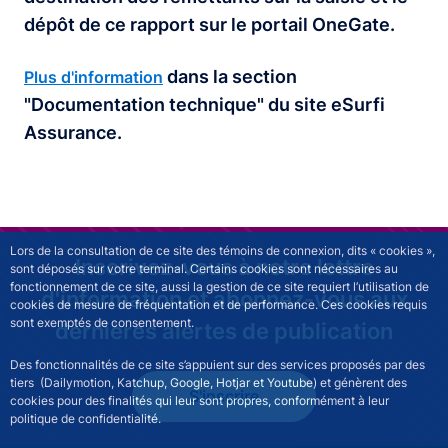
dépôt de ce rapport sur le portail OneGate.
dans la section
Plus d'information
"Documentation technique" du site eSurfi
Assurance.
Lors de la consultation de ce site des témoins de connexion, dits « cookies »,
Inscrivez-vous à notre lettre
sont déposés sur votre terminal. Certains cookies sont nécessaires au
fonctionnement de ce site, aussi la gestion de ce site requiert l’utilisation de
d'information et abonnez-vous aux
cookies de mesure de fréquentation et de performance. Ces cookies requis
sont exemptés de consentement.
dernières alertes de publication
Des fonctionnalités de ce site s’appuient sur des services proposés par des
tiers (Dailymotion, Katchup, Google, Hotjar et Youtube) et génèrent des
S'inscrire
cookies pour des finalités qui leur sont propres, conformément à leur
politique de confidentialité.