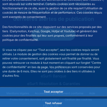
Inscrivez-vous à notre lettre
sont déposés sur votre terminal. Certains cookies sont nécessaires au
fonctionnement de ce site, aussi la gestion de ce site requiert l’utilisation de
d'information et abonnez-vous aux
cookies de mesure de fréquentation et de performance. Ces cookies requis
sont exemptés de consentement.
dernières alertes de publication
Des fonctionnalités de ce site s’appuient sur des services proposés par des
tiers (Dailymotion, Katchup, Google, Hotjar et Youtube) et génèrent des
S'inscrire
cookies pour des finalités qui leur sont propres, conformément à leur
politique de confidentialité.
Si vous ne cliquez pas sur "Tout accepter", seul les cookies requis seront
utilisés. Le module de gestion des cookies vous permet de donner ou de
retirer votre consentement, soit globalement soit finalité par finalité. Vous
pouvez retrouver ce module à tout moment en cliquant sur l’onglet "Centre
de confidentialité" en bas de page. Vos préférences sont conservées pour
ESURFI site navigation
eSurfi Assurance
une durée de 6 mois. Elles ne sont pas cédées à des tiers ni utilisées à
eSurfi Banque
d'autres fins.
eSurfi Résolution & Garanties
Tout accepter
ESURFI footer legal notice menu
Mentions légales
Accessibilité partiellement conforme
Aide
Protection des données personnelles
Gestion des cookies
Tout refuser
Plan du site