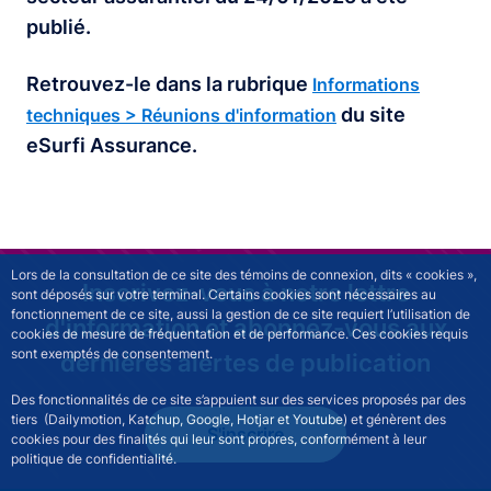
publié.
Retrouvez-le dans la rubrique
Informations
du site
techniques > Réunions d'information
eSurfi Assurance.
Lors de la consultation de ce site des témoins de connexion, dits « cookies »,
Inscrivez-vous à notre lettre
sont déposés sur votre terminal. Certains cookies sont nécessaires au
fonctionnement de ce site, aussi la gestion de ce site requiert l’utilisation de
d'information et abonnez-vous aux
cookies de mesure de fréquentation et de performance. Ces cookies requis
sont exemptés de consentement.
dernières alertes de publication
Des fonctionnalités de ce site s’appuient sur des services proposés par des
tiers (Dailymotion, Katchup, Google, Hotjar et Youtube) et génèrent des
S'inscrire
cookies pour des finalités qui leur sont propres, conformément à leur
politique de confidentialité.