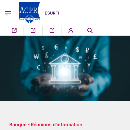
egion
ESURFI Menu Principal
Aller au contenu principal
ESURFI
Banque - Réunions d'information