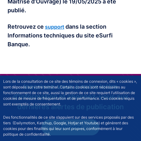
Maîtrise d’Ouvrage) le 19/05/2025 a été
publié.
Retrouvez ce
dans la section
support
Informations techniques du site eSurfi
Banque.
Lors de la consultation de ce site des témoins de connexion, dits « cookies »,
Inscrivez-vous à notre lettre
sont déposés sur votre terminal. Certains cookies sont nécessaires au
fonctionnement de ce site, aussi la gestion de ce site requiert l’utilisation de
d'information et abonnez-vous aux
cookies de mesure de fréquentation et de performance. Ces cookies requis
sont exemptés de consentement.
dernières alertes de publication
Des fonctionnalités de ce site s’appuient sur des services proposés par des
tiers (Dailymotion, Katchup, Google, Hotjar et Youtube) et génèrent des
S'inscrire
cookies pour des finalités qui leur sont propres, conformément à leur
politique de confidentialité.