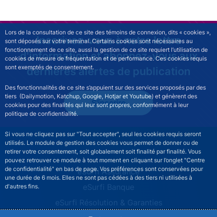
Lors de la consultation de ce site des témoins de connexion, dits « cookies »,
Inscrivez-vous à notre lettre
sont déposés sur votre terminal. Certains cookies sont nécessaires au
fonctionnement de ce site, aussi la gestion de ce site requiert l’utilisation de
d'information et abonnez-vous aux
cookies de mesure de fréquentation et de performance. Ces cookies requis
sont exemptés de consentement.
dernières alertes de publication
Des fonctionnalités de ce site s’appuient sur des services proposés par des
tiers (Dailymotion, Katchup, Google, Hotjar et Youtube) et génèrent des
S'inscrire
cookies pour des finalités qui leur sont propres, conformément à leur
politique de confidentialité.
Si vous ne cliquez pas sur "Tout accepter", seul les cookies requis seront
utilisés. Le module de gestion des cookies vous permet de donner ou de
retirer votre consentement, soit globalement soit finalité par finalité. Vous
pouvez retrouver ce module à tout moment en cliquant sur l’onglet "Centre
de confidentialité" en bas de page. Vos préférences sont conservées pour
ESURFI site navigation
eSurfi Assurance
une durée de 6 mois. Elles ne sont pas cédées à des tiers ni utilisées à
eSurfi Banque
d'autres fins.
eSurfi Résolution & Garanties