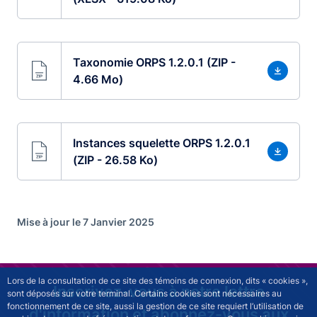
Taxonomie ORPS 1.2.0.1 (ZIP -
4.66 Mo)
Instances squelette ORPS 1.2.0.1
(ZIP - 26.58 Ko)
Mise à jour le 7 Janvier 2025
Lors de la consultation de ce site des témoins de connexion, dits « cookies »,
Inscrivez-vous à notre lettre
sont déposés sur votre terminal. Certains cookies sont nécessaires au
fonctionnement de ce site, aussi la gestion de ce site requiert l’utilisation de
d'information et abonnez-vous aux