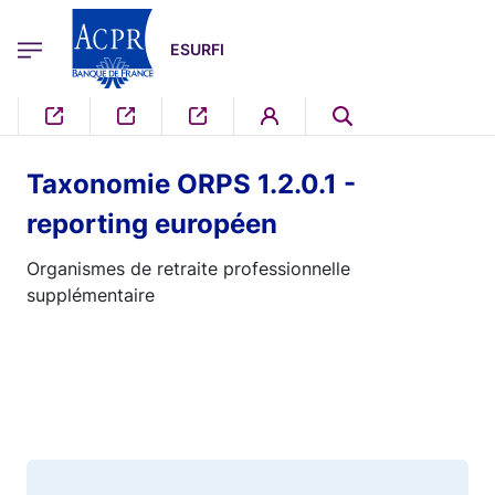
egion
ESURFI Menu Principal
Aller au contenu principal
ESURFI
Taxonomie ORPS 1.2.0.1 -
reporting européen
Organismes de retraite professionnelle
supplémentaire