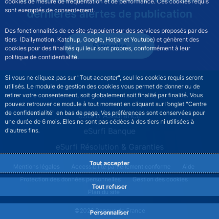
cookies de mesure de fréquentation et de performance. Ces cookies requis
sont exemptés de consentement.
dernières alertes de publication
Des fonctionnalités de ce site s’appuient sur des services proposés par des
tiers (Dailymotion, Katchup, Google, Hotjar et Youtube) et génèrent des
S'inscrire
cookies pour des finalités qui leur sont propres, conformément à leur
politique de confidentialité.
Si vous ne cliquez pas sur "Tout accepter", seul les cookies requis seront
utilisés. Le module de gestion des cookies vous permet de donner ou de
retirer votre consentement, soit globalement soit finalité par finalité. Vous
pouvez retrouver ce module à tout moment en cliquant sur l’onglet "Centre
de confidentialité" en bas de page. Vos préférences sont conservées pour
ESURFI site navigation
eSurfi Assurance
une durée de 6 mois. Elles ne sont pas cédées à des tiers ni utilisées à
eSurfi Banque
d'autres fins.
eSurfi Résolution & Garanties
Tout accepter
ESURFI footer legal notice menu
Mentions légales
Accessibilité partiellement conforme
Aide
Protection des données personnelles
Gestion des cookies
Tout refuser
Plan du site
©2026 Banque de France
Personnaliser