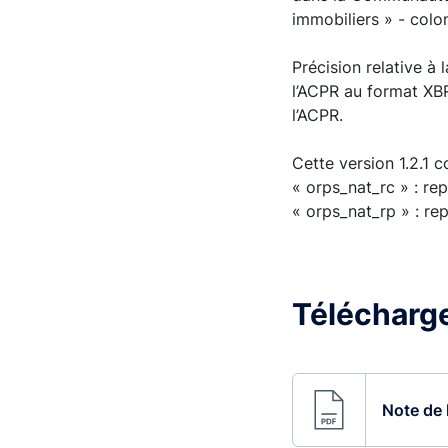
immobiliers » - col
Précision relative à
l’ACPR au format XB
l’ACPR.
Cette version 1.2.1 
« orps_nat_rc » : re
« orps_nat_rp » : re
Télécharg
Note de 