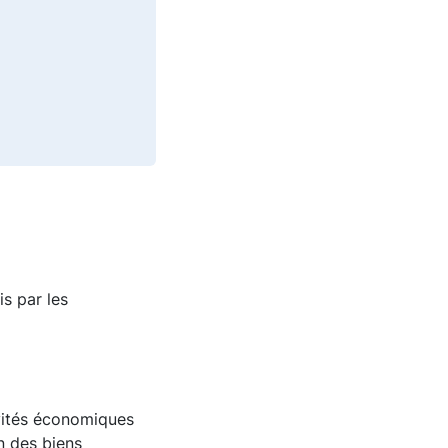
s par les
ivités économiques
n des biens