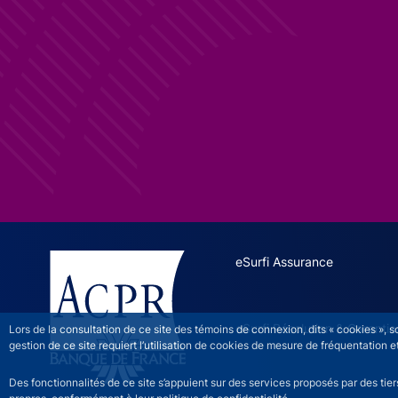
ESURFI site navigation
eSurfi Assurance
eSurfi Résolution & Garantie
Lors de la consultation de ce site des témoins de connexion, dits « cookies », 
gestion de ce site requiert l’utilisation de cookies de mesure de fréquentatio
Des fonctionnalités de ce site s’appuient sur des services proposés par des tie