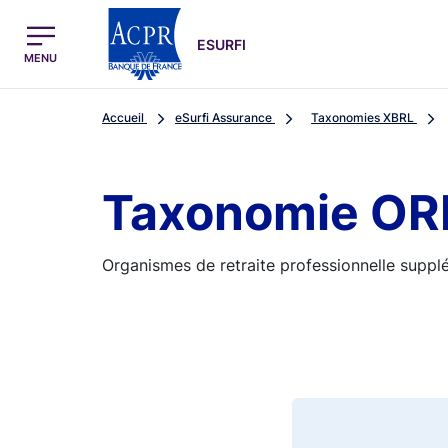
egion
ESURFI Menu Principal
ESURFI
MENU
Accueil
eSurfi Assurance
Taxonomies XBRL
Taxonomie ORPS
Organismes de retraite professionnelle suppl