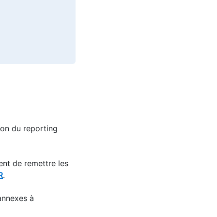
ion du reporting
nt de remettre les
R
.
annexes à