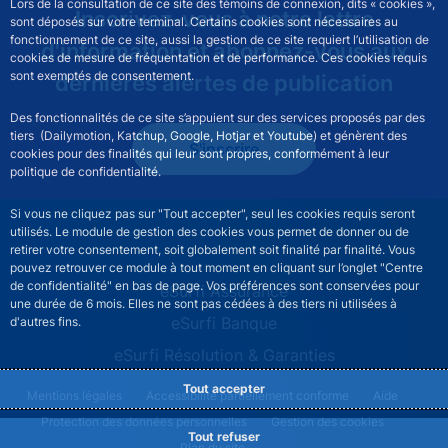
Lors de la consultation de ce site des témoins de connexion, dits « cookies »,
Inscrivez-vous à notre lettre
sont déposés sur votre terminal. Certains cookies sont nécessaires au
fonctionnement de ce site, aussi la gestion de ce site requiert l’utilisation de
d'information et abonnez-vous aux
cookies de mesure de fréquentation et de performance. Ces cookies requis
sont exemptés de consentement.
dernières alertes de publication
Des fonctionnalités de ce site s’appuient sur des services proposés par des
tiers (Dailymotion, Katchup, Google, Hotjar et Youtube) et génèrent des
S'inscrire
cookies pour des finalités qui leur sont propres, conformément à leur
politique de confidentialité.
Si vous ne cliquez pas sur "Tout accepter", seul les cookies requis seront
utilisés. Le module de gestion des cookies vous permet de donner ou de
retirer votre consentement, soit globalement soit finalité par finalité. Vous
pouvez retrouver ce module à tout moment en cliquant sur l’onglet "Centre
de confidentialité" en bas de page. Vos préférences sont conservées pour
ESURFI site navigation
eSurfi Assurance
une durée de 6 mois. Elles ne sont pas cédées à des tiers ni utilisées à
eSurfi Banque
d'autres fins.
eSurfi Résolution & Garanties
Tout accepter
ESURFI footer legal notice menu
Mentions légales
Accessibilité partiellement conforme
Aide
Protection des données personnelles
Gestion des cookies
Tout refuser
Plan du site