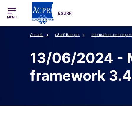
egion
ESURFI Menu Principal
ESURFI
MENU
Accueil
eSurfi Banque
Informations techniques
13/06/2024 - M
framework 3.4