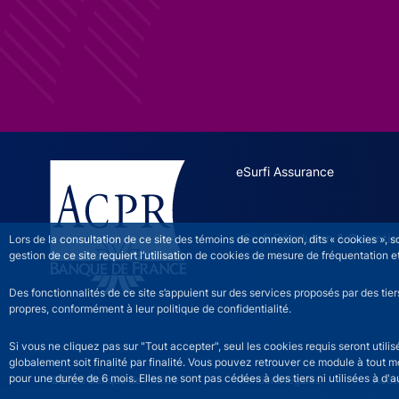
ESURFI site navigation
eSurfi Assurance
eSurfi Résolution & Garantie
Lors de la consultation de ce site des témoins de connexion, dits « cookies », 
gestion de ce site requiert l’utilisation de cookies de mesure de fréquentatio
Des fonctionnalités de ce site s’appuient sur des services proposés par des tie
propres, conformément à leur politique de confidentialité.
Si vous ne cliquez pas sur "Tout accepter", seul les cookies requis seront util
globalement soit finalité par finalité. Vous pouvez retrouver ce module à tout 
pour une durée de 6 mois. Elles ne sont pas cédées à des tiers ni utilisées à d'au
©2026 Banque de France
ESURFI footer legal not
Mentions légales
Acces