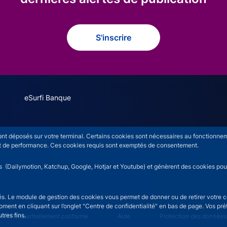
S'inscrire
eSurfi Banque
s
sont déposés sur votre terminal. Certains cookies sont nécessaires au fonctionneme
n et de performance. Ces cookies requis sont exemptés de consentement.
rs (Dailymotion, Katchup, Google, Hotjar et Youtube) et génèrent des cookies pour 
isés. Le module de gestion des cookies vous permet de donner ou de retirer votre 
moment en cliquant sur l’onglet "Centre de confidentialité" en bas de page. Vos p
tres fins.
ice menu
sibilité partiellement conforme
Aide
Protection des données