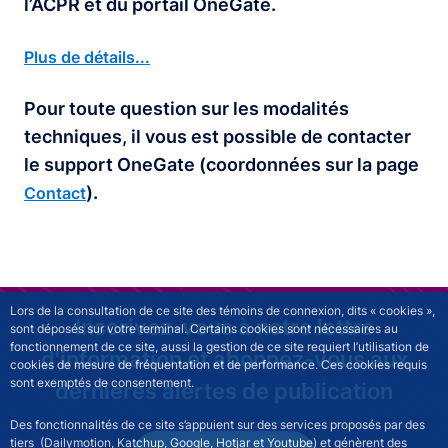
l’ACPR et du portail OneGate.
Plus de détails...
Pour toute question sur les modalités
techniques, il vous est possible de contacter
le support OneGate (coordonnées sur la page
).
Contact
Lors de la consultation de ce site des témoins de connexion, dits « cookies »,
Inscrivez-vous à notre lettre
sont déposés sur votre terminal. Certains cookies sont nécessaires au
fonctionnement de ce site, aussi la gestion de ce site requiert l’utilisation de
d'information et abonnez-vous aux
cookies de mesure de fréquentation et de performance. Ces cookies requis
sont exemptés de consentement.
dernières alertes de publication
Des fonctionnalités de ce site s’appuient sur des services proposés par des
tiers (Dailymotion, Katchup, Google, Hotjar et Youtube) et génèrent des