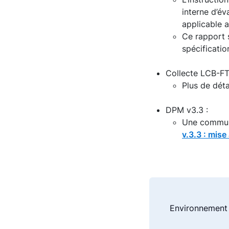
interne d’év
applicable a
Ce rapport 
spécificatio
Collecte LCB-FT
Plus de déta
DPM v3.3 :
Une communi
v.3.3 : mise
Environnement