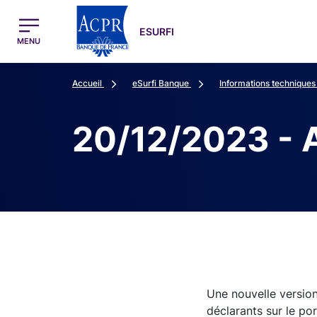
egion
ESURFI Menu Principal
ESURFI
MENU
Accueil
eSurfi Banque
Informations techniques
20/12/2023 - 
Une nouvelle version
déclarants sur le po