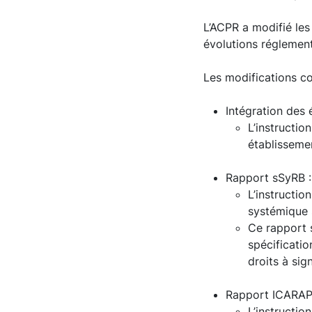
L’ACPR a modifié les
évolutions réglement
Les modifications co
Intégration des 
L’instructio
établissemen
Rapport sSyRB :
L’instructio
systémique s
Ce rapport 
spécificatio
droits à si
Rapport ICARAP
L’instructi