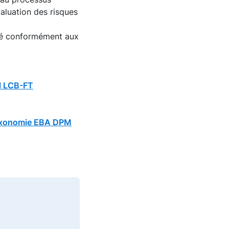
valuation des risques
gné conformément aux
l LCB-FT
axonomie EBA DPM