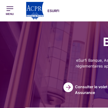
egion
ESURFI Menu Principal
ESURFI
MENU
Image
eSurfi Banque, As
réglementaires app
Consulter le volet
Assurance